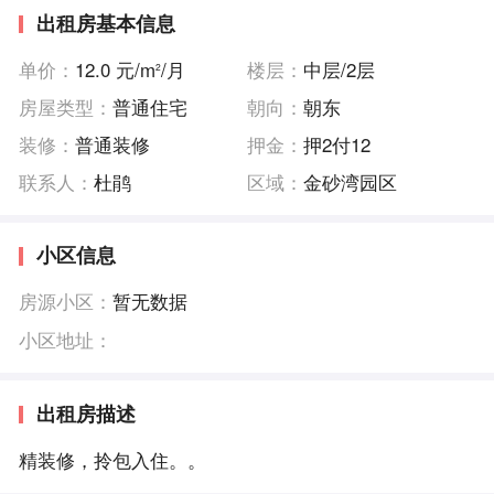
出租房基本信息
单价：
12.0 元/m
/月
楼层：
中层/2层
2
房屋类型：
普通住宅
朝向：
朝东
装修：
普通装修
押金：
押2付12
联系人：
杜鹃
区域：
金砂湾园区
小区信息
房源小区：
暂无数据
小区地址：
出租房描述
精装修，拎包入住。。