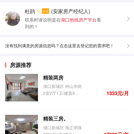
杜鹃
(安家房产经纪人)
认证
联系时请说明是在
湖口热线房产平台
看
到的！
没有找到满意的房源信息吗？点击这里去登记您的需求吧！
房源推荐
精装两房
湖口新城区 钟山华府
1333元/月
2室2厅1卫/建面96.0m
2
精装三房。
湖口新城区 海正明珠
2