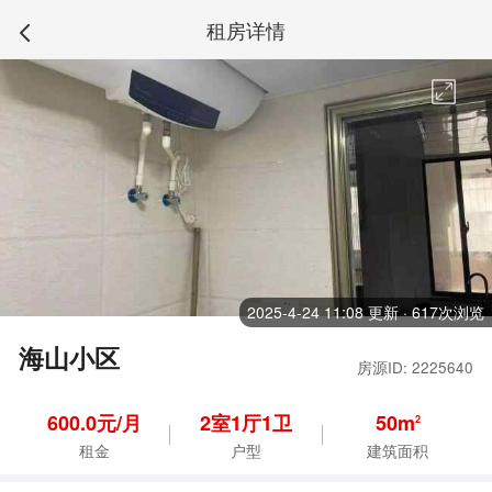
租房详情
2025-4-24 11:08 更新 · 617次浏览
海山小区
房源ID: 2225640
600.0元/月
2
室
1
厅
1
卫
50m
2
租金
户型
建筑面积