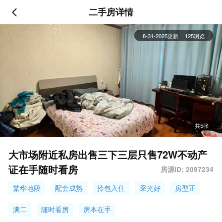
二手房详情
8-31-2025更新
125浏览
共5张
大市场附近私房出售三下三层只售72W不动产
证在手随时看房
房源ID: 2097234
繁华地段
配套成熟
拎包入住
采光好
房型正
满二
随时看房
房本在手