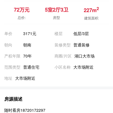
2
72
万元
5室
2厅
3卫
227m
总价:
房型
建筑面积
单价
3171元
楼层
低层/3层
朝向
朝南
装修类型
普通装修
产权年限
70年
商圈/片区
湖口大市场
范围类型
普通住宅
小区名称
大市场附近
地址
大市场附近
房源描述
随时看房18720172297