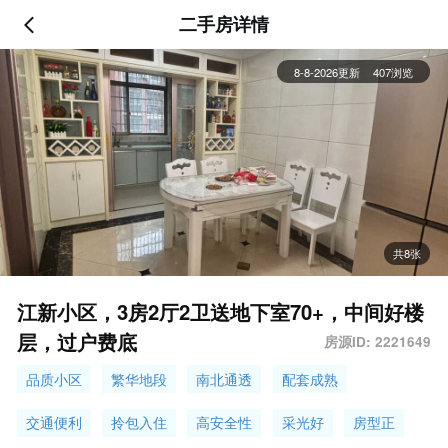
二手房详情
8-8-2026更新
407浏览
共8张
江新小区，3房2厅2卫送地下室70+，中间好楼
层，过户费底
房源ID: 2221649
品质小区
繁华地段
南北通透
配套成熟
交通便利
拎包入住
高安全性
采光好
房型正