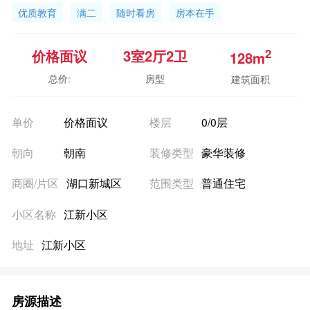
优质教育
满二
随时看房
房本在手
2
价格面议
3室
2厅
2卫
128m
总价:
房型
建筑面积
单价
价格面议
楼层
0/0层
朝向
朝南
装修类型
豪华装修
商圈/片区
湖口新城区
范围类型
普通住宅
小区名称
江新小区
地址
江新小区
房源描述