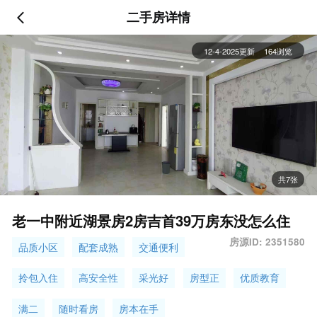
二手房详情
12-4-2025更新
164浏览
共7张
老一中附近湖景房2房吉首39万房东没怎么住
房源ID: 2351580
品质小区
配套成熟
交通便利
拎包入住
高安全性
采光好
房型正
优质教育
满二
随时看房
房本在手