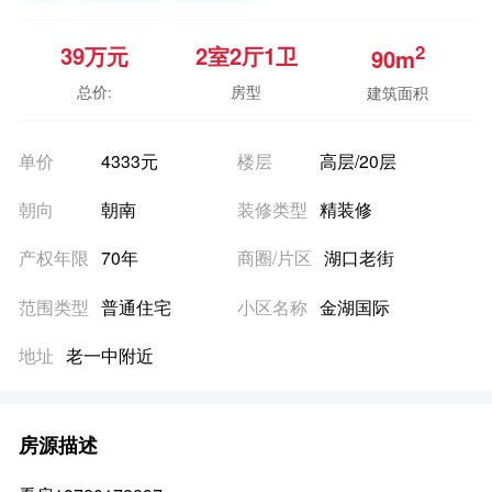
2
39
万元
2室
2厅
1卫
90m
总价:
房型
建筑面积
单价
4333元
楼层
高层/20层
朝向
朝南
装修类型
精装修
产权年限
70年
商圈/片区
湖口老街
范围类型
普通住宅
小区名称
金湖国际
地址
老一中附近
房源描述