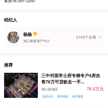
看房18720172297
经纪人
杨杨
2103个在售
湖口新家房产中介
推荐
三中对面学士府专梯专户4房吉
售76万可贷款走一手...
76.0万元
湖口新城区
品质小区
繁华地段
南北通透